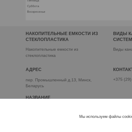
Пятница
Суббота
Воскресенье
НАКОПИТЕЛЬНЫЕ ЕМКОСТИ ИЗ
ВИДЫ 
СТЕКЛОПЛАСТИКА
СИСТЕ
Накопительные емкости из
Виды кан
стеклопластика
+375 (29)
пер. Промышленный д.13, Минск,
Беларусь
Септики и автономная канализация
Аквадек от производителя.
Мы используем файлы cookie