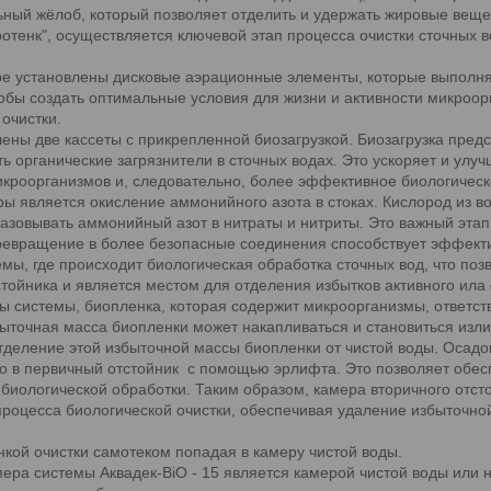
ный жёлоб, который позволяет отделить и удержать жировые вещес
ротенк", осуществляется ключевой этап процесса очистки сточных 
ре установлены дисковые аэрационные элементы, которые выполн
тобы создать оптимальные условия для жизни и активности микроо
очистки.
лены две кассеты с прикрепленной биозагрузкой. Биозагрузка пред
органические загрязнители в сточных водах. Это ускоряет и улучша
кроорганизмов и, следовательно, более эффективное биологическ
ры является окисление аммонийного азота в стоках. Кислород из 
зовывать аммонийный азот в нитраты и нитриты. Это важный этап,
превращение в более безопасные соединения способствует эффекти
ы, где происходит биологическая обработка сточных вод, что позв
ойника и является местом для отделения избытков активного ила о
ы системы, биопленка, которая содержит микроорганизмы, ответств
быточная масса биопленки может накапливаться и становиться из
тделение этой избыточной массы биопленки от чистой воды. Осадок
о в первичный отстойник с помощью эрлифта. Это позволяет обес
биологической обработки. Таким образом, камера вторичного отсто
процесса биологической очистки, обеспечивая удаление избыточно
нкой очистки самотеком попадая в камеру чистой воды.
мера системы Аквадек-BiO - 15 является камерой чистой воды или 