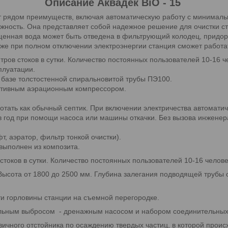
Описание Аквадек BiO - 15
т рядом преимуществ, включая автоматическую работу с минималь
ежность. Она представляет собой надежное решение для очистки ст
щенная вода может быть отведена в фильтрующий колодец, придо
аже при полном отключении электроэнергии станция сможет работа
ров стоков в сутки. Количество постоянных пользователей 10-16 ч
плуатации.
 базе толстостенной спиральновитой трубы ПЭ100.
ктивным аэрационным компрессором.
тать как обычный септик. При включении электричества автоматич
в год при помощи насоса или машины откачки. Без вызова инженер
, аэратор, фильтр тонкой очистки).
 выполнен из композита.
стоков в сутки. Количество постоянных пользователей 10-16 челов
 Высота от 1800 до 2500 мм. Глубина залегания подводящей трубы 
ти горловины станции на съемной перегородке.
ельным выбросом - дренажным насосом и набором соединительных
вичного отстойника по осаждению твердых частиц, в которой проис