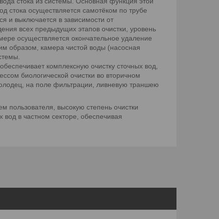
вода стока из системы. Основная функция этой
од стока осуществляется самотёком по трубе
ся и выключается в зависимости от
дения всех предыдущих этапов очистки, уровень
амере осуществляется окончательное удаление
им образом, камера чистой воды (насосная
стемы.
обеспечивает комплексную очистку сточных вод,
ессом биологической очистки во вторичном
колодец, на поле фильтрации, ливневую траншею
м пользователя, высокую степень очистки
 вод в частном секторе, обеспечивая