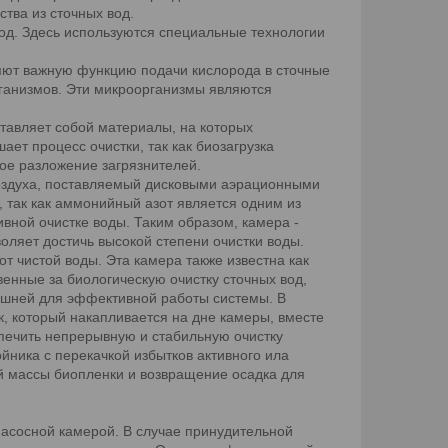
тва из сточных вод.
вод. Здесь используются специальные технологии
яют важную функцию подачи кислорода в сточные
рганизмов. Эти микроорганизмы являются
ставляет собой материалы, на которых
ет процесс очистки, так как биозагрузка
ое разложение загрязнителей.
воздуха, поставляемый дисковыми аэрационными
 так как аммонийный азот является одним из
вной очистке воды. Таким образом, камера -
оляет достичь высокой степени очистки воды.
т чистой воды. Эта камера также известна как
енные за биологическую очистку сточных вод,
лишней для эффективной работы системы. В
, который накапливается на дне камеры, вместе
печить непрерывную и стабильную очистку
йника с перекачкой избытков активного ила
й массы биопленки и возвращение осадка для
насосной камерой. В случае принудительной