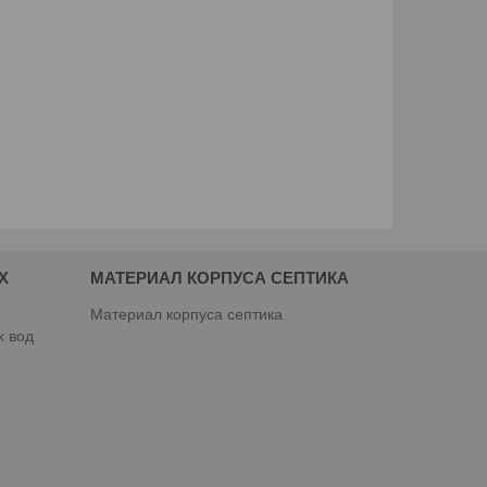
Х
МАТЕРИАЛ КОРПУСА СЕПТИКА
Материал корпуса септика
х вод