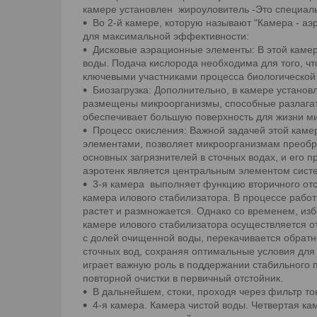
камере установлен жироуловитель -Это специаль
Во 2-й камере, которую называют "Камера - аэ
для максимальной эффективности:
Дисковые аэрационные элементы: В этой каме
воды. Подача кислорода необходима для того, ч
ключевыми участниками процесса биологической 
Биозагрузка: Дополнительно, в камере установ
размещены микроорганизмы, способные разлагать 
обеспечивает большую поверхность для жизни ми
Процесс окисления: Важной задачей этой каме
элементами, позволяет микроорганизмам преобра
основных загрязнителей в сточных водах, и его 
аэротенк является центральным элементом систем
3-я камера выполняет функцию вторичного отст
камера илового стабилизатора. В процессе работ
растет и размножается. Однако со временем, из
камере илового стабилизатора осуществляется о
с долей очищенной воды, перекачивается обратн
сточных вод, сохраняя оптимальные условия для 
играет важную роль в поддержании стабильного 
повторной очистки в первичный отстойник.
В дальнейшем, стоки, проходя через фильтр то
4-я камера. Камера чистой воды. Четвертая ка