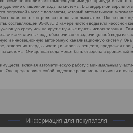
с со всеми необходимыми комплектующими для принудительного от
ое удаление очищенной воды из системы. В стандартной версии отв
ся погружной насос с поплавком, который автоматически включает
 без постоянного контроля со стороны пользователя. После прохож
оты, составляющей 95-98%. В камере чистой воды или насосной к
кружающую среду или на другие нужные пункты использования. Так
са очистки сточных вод, обеспечивая отвод очищенной воды из си
вную и инновационную автономную канализационную систему. Она 
ре, отделения твердых частиц и жировых веществ, продолжая проц
ы из системы. Очищенная вода может быть отведена в дренажный 
имуществ, включая автоматическую работу с минимальным участие
ть. Она представляет собой надежное решение для очистки сточных
Информация для покупателя