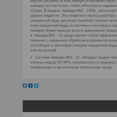
версии системы, в этой камере установлен насо
камеры состоит в том, чтобы обеспечить надежн
110мм. В модели Аквадек-BiO - 15Пр. использует
уровня жидкости. Это позволяет насосу работать
очищенной воды достигает высокой степени чист
этой очищенной воды из системы и ее отвод в о
камера) играет важную роль в завершении процес
Аквадек-BiO - 15 представляет собой эффекти
начиная с первичной обработки в приемной каме
отстойнике и оканчивая отводом очищенной вод
или на рельеф.
Система Аквадек-BiO - 15 обладает рядом пре
сточных вод до 95-98%, компактность и надежнос
комфортную и экологически безопасную среду.