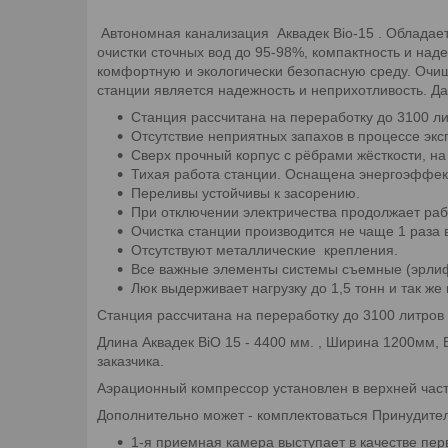
Автономная канализация Аквадек Bio-15 . Обладае
очистки сточных вод до 95-98%, компактность и над
комфортную и экологически безопасную среду. Очи
станции является надежность и неприхотливость. Д
Станция рассчитана на переработку до 3100 лит
Отсутствие неприятных запахов в процессе экс
Сверх прочный корпус с рёбрами жёсткости, на
Тихая работа станции. Оснащена энергоэффе
Переливы устойчивы к засорению.
При отключении электричества продолжает рабо
Очистка станции производится не чаще 1 раза 
Отсутствуют металлические крепления.
Все важные элементы системы съемные (эрлифт
Люк выдерживает нагрузку до 1,5 тонн и так же
Станция рассчитана на переработку до 3100 литров 
Длина Аквадек BiO 15 - 4400 мм. , Ширина 1200мм,
заказчика.
Аэрационный компрессор установлен в верхней час
Дополнительно может - комплектоваться Принудит
1-я приемная камера выступает в качестве пер